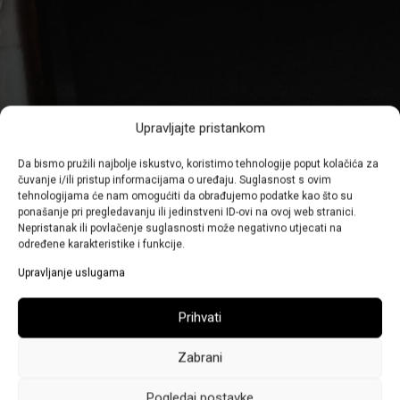
Upravljajte pristankom
Da bismo pružili najbolje iskustvo, koristimo tehnologije poput kolačića za
čuvanje i/ili pristup informacijama o uređaju. Suglasnost s ovim
tehnologijama će nam omogućiti da obrađujemo podatke kao što su
ponašanje pri pregledavanju ili jedinstveni ID-ovi na ovoj web stranici.
Nepristanak ili povlačenje suglasnosti može negativno utjecati na
određene karakteristike i funkcije.
Upravljanje uslugama
Prihvati
Zabrani
Pogledaj postavke