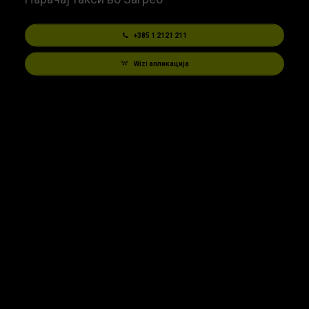
+385 1 2121 211
Wizi апликација
Нарачај го твоето такси сега. Со
Wizi, секогаш имаш безбедно,
сигурно и прифатливо возење на
дофат на раката. Само еден повик
или клик во апликацијата Wizi и