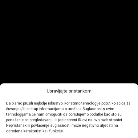
Upravljajte pristankom
Da bismo pružili najbolje iskustvo, koristimo tehnologije poput kolačića za
čuvanje i/ili pristup informacijama o uređaju. Suglasnost s ovim
tehnologijama će nam omogućiti da obrađujemo podatke kao što su
ponašanje pri pregledavanju ili jedinstveni ID-ovi na ovoj web stranici.
Nepristanak ili povlačenje suglasnosti može negativno utjecati na
određene karakteristike i funkcije.