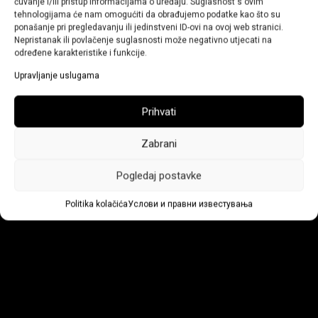
čuvanje i/ili pristup informacijama o uređaju. Suglasnost s ovim
tehnologijama će nam omogućiti da obrađujemo podatke kao što su
ponašanje pri pregledavanju ili jedinstveni ID-ovi na ovoj web stranici.
Nepristanak ili povlačenje suglasnosti može negativno utjecati na
određene karakteristike i funkcije.
Upravljanje uslugama
Prihvati
Zabrani
Pogledaj postavke
Politika kolačića
Услови и правни известувања