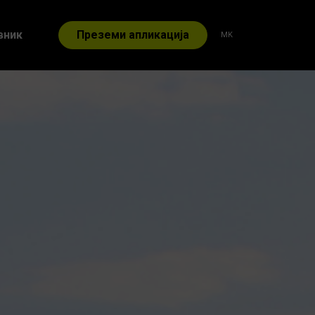
Преземи апликација
вник
MK