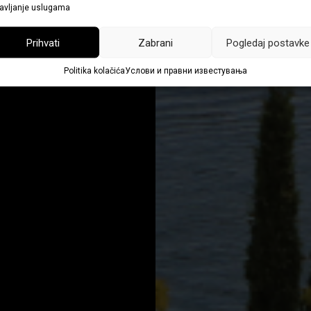
avljanje uslugama
ликација
Prihvati
Zabrani
Pogledaj postavke
Politika kolačića
Услови и правни известувања