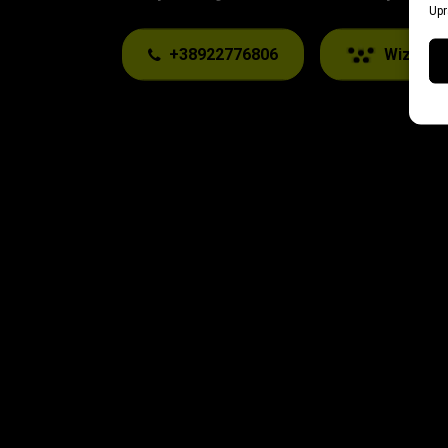
Upr
+38922776806
Wizi ап