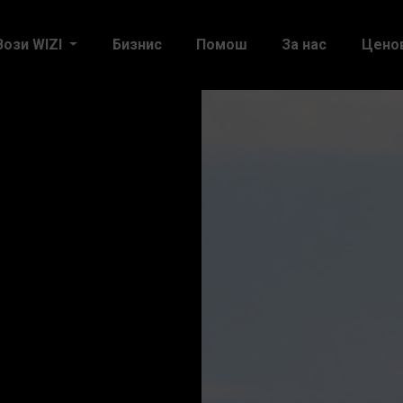
Вози WIZI
Бизнис
Помош
За нас
Цено