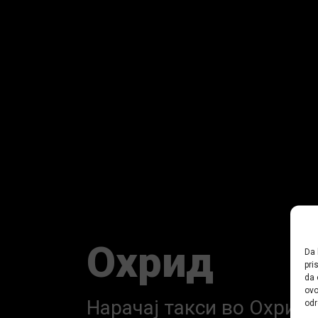
Охрид
Da 
pri
da 
ovo
Нарачај такси во Охрид
odr