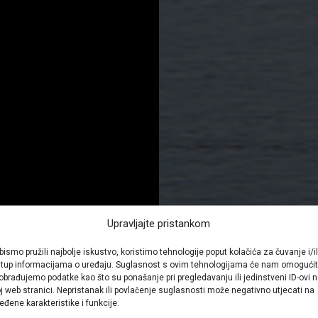
Upravljajte pristankom
bismo pružili najbolje iskustvo, koristimo tehnologije poput kolačića za čuvanje i/il
stup informacijama o uređaju. Suglasnost s ovim tehnologijama će nam omogućit
obrađujemo podatke kao što su ponašanje pri pregledavanju ili jedinstveni ID-ovi 
j web stranici. Nepristanak ili povlačenje suglasnosti može negativno utjecati na
eđene karakteristike i funkcije.