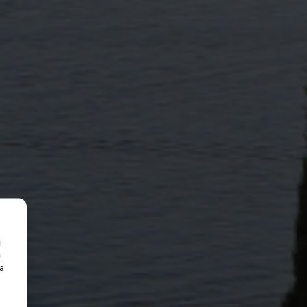
i
i
na