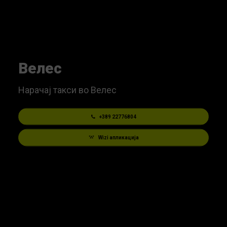
Велес
Нарачај такси во Велес
+389 22776804
Wizi апликација