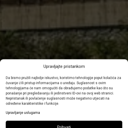
Upravljajte pristankom
Da bismo pružili najbolje iskustvo, koristimo tehnologije poput kolačića za
čuvanje i/ili pristup informacijama o uređaju. Suglasnost s ovim
tehnologijama će nam omogućiti da obrađujemo podatke kao što su
ponašanje pri pregledavanju ili jedinstveni ID-ovi na ovoj web stranici.
Nepristanak ili povlačenje suglasnosti može negativno utjecati na
određene karakteristike i funkcije.
Upravljanje uslugama
Prihvati