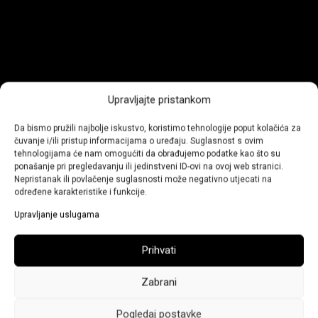
Upravljajte pristankom
Da bismo pružili najbolje iskustvo, koristimo tehnologije poput kolačića za
čuvanje i/ili pristup informacijama o uređaju. Suglasnost s ovim
tehnologijama će nam omogućiti da obrađujemo podatke kao što su
ponašanje pri pregledavanju ili jedinstveni ID-ovi na ovoj web stranici.
Nepristanak ili povlačenje suglasnosti može negativno utjecati na
određene karakteristike i funkcije.
Upravljanje uslugama
Prihvati
Zabrani
Pogledaj postavke