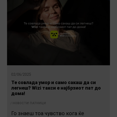
02/06/2025
Те совлада умор и само сакаш да си
легнеш? Wizi такси е најбрзиот пат до
дома!
НОВОСТИ
ПАТНИЦИ
Го знаеш тоа чувство кога ќе