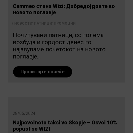
Cammeo стана Wizi: Добредојдовте во
новото поглавје
НОВОСТИ
ПАТНИЦИ
ПРОМОЦИИ
Почитувани патници, cо голема
возбуда и гордост денес го
најавуваме почетокот на новото
поглавје...
Прочитајте повеќе
28/05/2024
Najpovolnoto taksi vo Skopje – Osvoi 10%
popust so WIZI