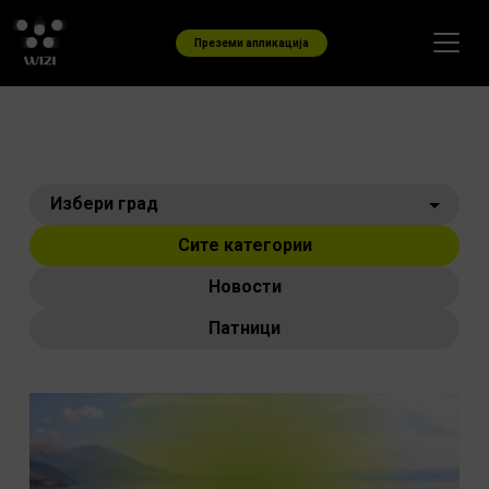
Skip to content
Преземи апликација
Сите категории
Новости
Патници