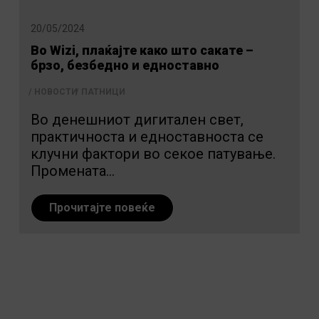
20/05/2024
Во Wizi, плаќајте како што сакате –
брзо, безбедно и едноставно
НОВОСТИ
ПАТНИЦИ
Во денешниот дигитален свет,
практичноста и едноставноста се
клучни фактори во секое патување.
Промената...
Прочитајте повеќе