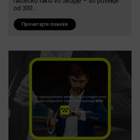
rastecko taksi vo Skopje – so povekje
od 300...
Прочитајте повеќе