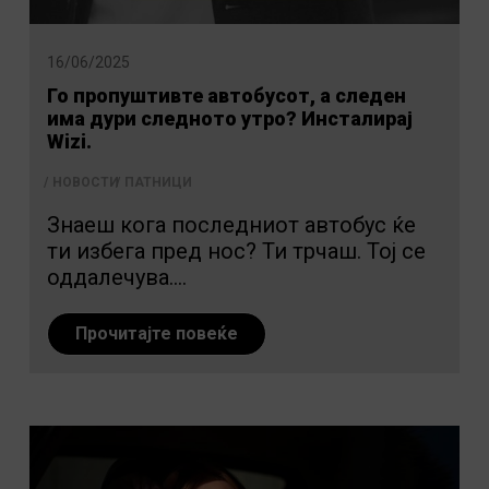
16/06/2025
Го пропуштивте автобусот, а следен
има дури следното утро? Инсталирај
Wizi.
НОВОСТИ
ПАТНИЦИ
Знаеш кога последниот автобус ќе
ти избега пред нос? Ти трчаш. Тој се
оддалечува....
Прочитајте повеќе