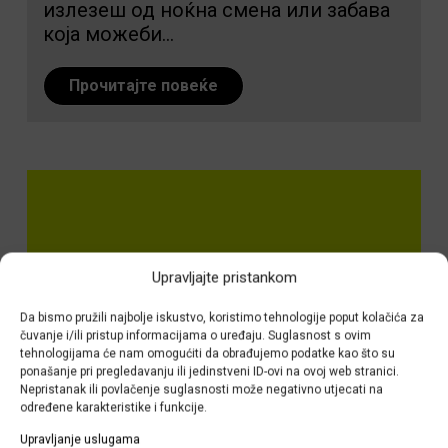
излезеш од ноќна смена или забава
која можеби...
Прочитајте повеќе
Upravljajte pristankom
Da bismo pružili najbolje iskustvo, koristimo tehnologije poput kolačića za
čuvanje i/ili pristup informacijama o uređaju. Suglasnost s ovim
tehnologijama će nam omogućiti da obrađujemo podatke kao što su
ponašanje pri pregledavanju ili jedinstveni ID-ovi na ovoj web stranici.
Nepristanak ili povlačenje suglasnosti može negativno utjecati na
određene karakteristike i funkcije.
Upravljanje uslugama