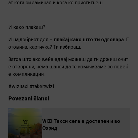
ат кога си заминал и кога ќе пристигнеш.
И како плаќаш?
И најдобриот дел –
плаќај како што ти одговара
. Г
отовина, картичка? Ти избираш.
Затоа што ако веќе едвај можеш да ги држиш очит
е отворени, нема шанси да те измачуваме со повеќ
е компликации.
#wizitaxi #takeitwizi
Povezani članci
WIZI Такси сега е достапен и во
Охрид