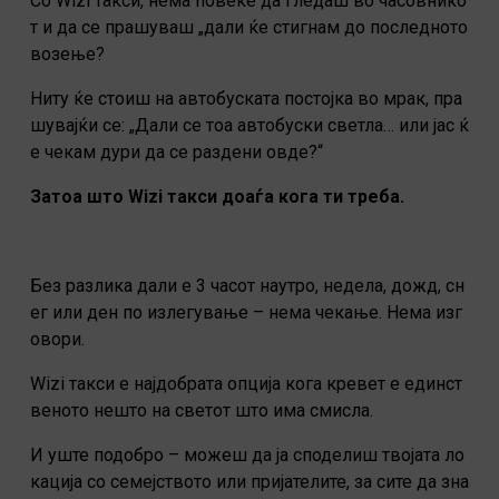
Со Wizi такси, нема повеќе да гледаш во часовнико
т и да се прашуваш „дали ќе стигнам до последното
возење?
Ниту ќе стоиш на автобуската постојка во мрак, пра
шувајќи се: „Дали се тоа автобуски светла… или јас ќ
е чекам дури да се раздени овде?“
Затоа што
Wizi
такси доаѓа кога ти треба.
Без разлика дали е 3 часот наутро, недела, дожд, сн
ег или ден по излегување – нема чекање. Нема изг
овори.
Wizi такси е најдобрата опција кога кревет е единст
веното нешто на светот што има смисла.
И уште подобро – можеш да ја споделиш твојата ло
кација со семејството или пријателите, за сите да зна