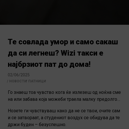
Те совлада умор и само сакаш
да си легнеш? Wizi такси е
најбрзиот пат до дома!
02/06/2025
НОВОСТИ
ПАТНИЦИ
Го знаеш тоа чувство кога ќе излезеш од ноќна сме
на или забава која можеби траела малку предолго…
Нозете ги чувствуваш како да не се твои, очите сам
и се затвораат, а студениот воздух се обидува да те
држи буден – безуспешно.