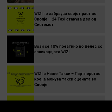
WIZI го забрзува својот раст во
Скопје – 24 Taxi станува дел од
Системот
Вози се 10% поевтино во Велес со
апликацијата WIZI
WIZI и Наше Такси – Партнерство
кое ја менува такси сцената во
Скопје
WIZI такси пристигнa во Велес