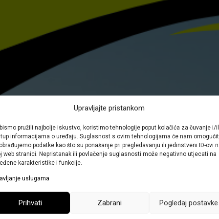
Upravljajte pristankom
bismo pružili najbolje iskustvo, koristimo tehnologije poput kolačića za čuvanje i/il
stup informacijama o uređaju. Suglasnost s ovim tehnologijama će nam omogućit
obrađujemo podatke kao što su ponašanje pri pregledavanju ili jedinstveni ID-ovi 
j web stranici. Nepristanak ili povlačenje suglasnosti može negativno utjecati na
eđene karakteristike i funkcije.
avljanje uslugama
Prihvati
Zabrani
Pogledaj postavke