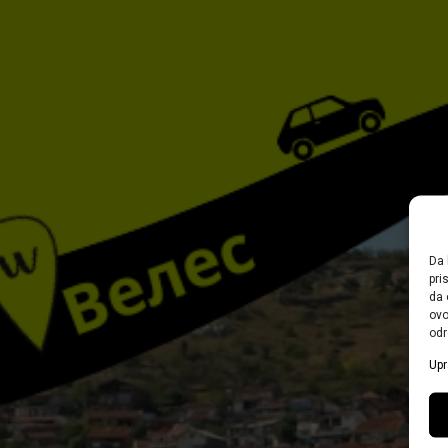
Da 
pri
da 
ovo
odr
Upr