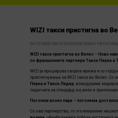
WIZI такси пристигнa во В
04/12/2025
UNCATEGORIZED
НОВОСТИ
ПАТНИ
WIZI такси пристигнa во
Велес
– Ново ниво
со франшизните партнери Такси Перка и
WIZI ја проширува својата мрежа и со гордо
пристигнување на WIZI такси во Велес. Со
Перка и Такси Лидер
, воведуваме модерна 
подигната на стандард кој веќе е препознаен
Поголем возен парк – поголема достапн
Со ова партнерство, го зголемуваме нашиот
возила,
обезбедувајќи побрза достапност на