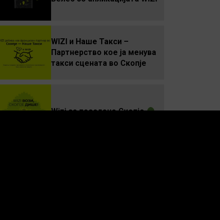
WIZI и Наше Такси –
Партнерство кое ја менува
такси сцената во Скопје
Wizi за позелено Скопје