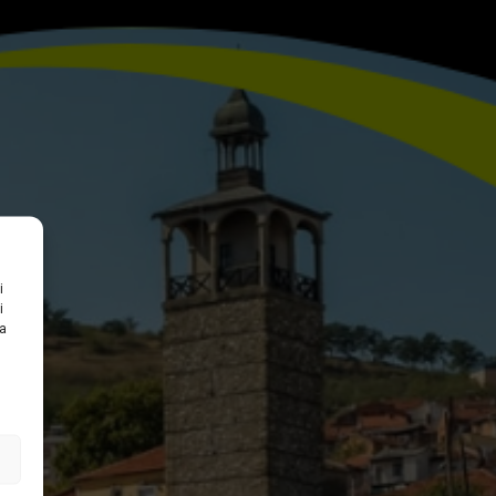
i
i
na