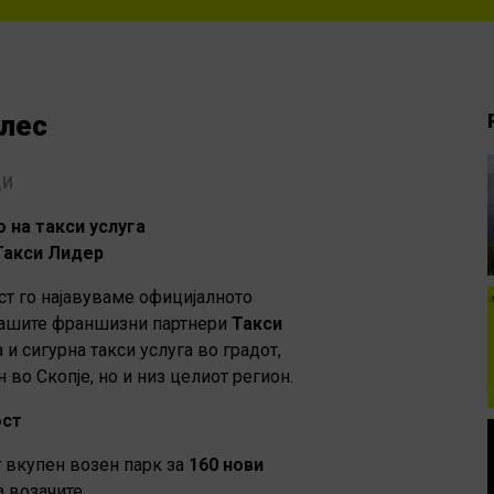
елес
ЦИ
 на такси услуга
 Такси Лидер
ст го најавуваме официјалното
 нашите франшизни партнери
Такси
и сигурна такси услуга во градот,
 во Скопje, но и низ целиот регион.
ост
 вкупен возен парк за
160 нови
 возачите,