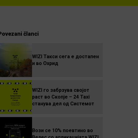
Povezani članci
WIZI Такси сега е достапен
и во Охрид
WIZI го забрзува својот
раст во Скопје – 24 Taxi
станува дел од Системот
Вози се 10% поевтино во
Велес со апликацијата WIZI