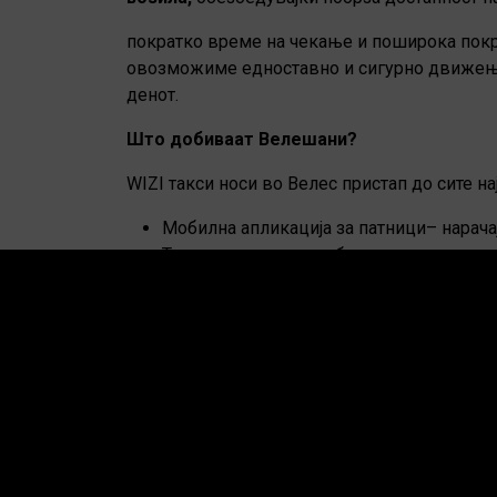
пократко време на чекање и поширока покр
овозможиме едноставно и сигурно движење
денот.
Што добиваат
Велешани
?
WIZI такси носи во Велес пристап до сите 
Мобилна апликација за патници– нарача
Транспарентни цени без скриени трош
Брза достапност на возила со следење
Безбеден и модерен систем за плаќањ
Придобивки за корисниците
Со воведувањето на WIZI во Велес, корисниц
сигурна и технолошки напредна, додека пар
Такси Перка и Такси Лидер добиваат партне
да го зголемат квалитетот на услугата,регио