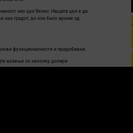
иеност низ цел Велес. Нашата цел е да
 низ градот, во кое било време од
најнови функционалности и придобивки:
јте возење со неколку допири
оци
 во реално време
е
ите добиваат услуга која е брза,
тнерите како
р кој им овозможува стабилен раст и
нално признат бренд и технологија.