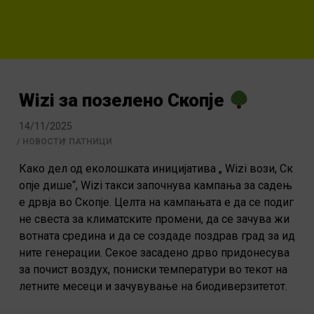
Wizi за позелено Скопје
14/11/2025
НОВОСТИ
ПАТНИЦИ
Како дел од еколошката иницијатива „
Wizi вози, Ск
опје дише“, Wizi такси започнува кампања за садењ
е дрвја во Скопје. Целта на кампањата е да се подиг
не свеста за климатските промени, да се зачува жи
вотната средина и да се создаде поздрав град за ид
ните генерации. Секое засадено дрво придонесува
за почист воздух, пониски температури во текот на
летните месеци и зачувување на биодиверзитетот.