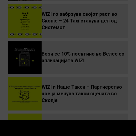
WIZI го забрзува својот раст во
Скопје – 24 Taxi станува дел од
Системот
Вози се 10% поевтино во Велес со
апликацијата WIZI
WIZI и Наше Такси – Партнерство
кое ја менува такси сцената во
Скопје
WIZI такси пристигнa во Велес