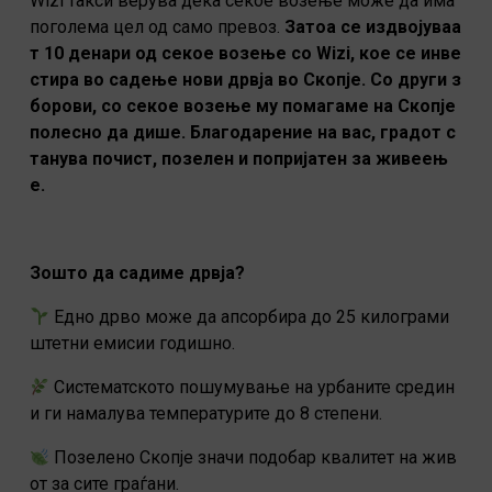
Wizi такси верува дека секое возење може да има
поголема цел од само превоз.
Затоа се издвојуваа
т 10 денари од секое возење со Wizi, кое се инве
стира во садење нови дрвја во Скопје.
Со други з
борови, со секое возење му помагаме на Скопје
полесно да дише. Благодарение на вас, градот с
танува почист, позелен и попријатен за живеењ
е.
Зошто да садиме дрвја?
Едно дрво може да апсорбира до 25 килограми
штетни емисии годишно.
Систематското пошумување на урбаните средин
и ги намалува температурите до 8 степени.
Позелено Скопје значи подобар квалитет на жив
от за сите граѓани.