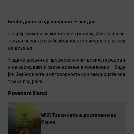
Безбедност и одговорност – заедно
Покрај грижата за животната средина, Wizi такси ос
танува посветен на безбедноста и сигурноста на сек
ое возење.
Нашите возачи се професионални, возилата редовн
о се одржуваат и секое возење е проверено – биде
јќи безбедноста и одговорноста кон заедницата ода
т рака под рака.
Povezani članci
WIZI Такси сега е достапен и во
Охрид