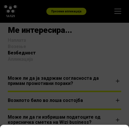
Skip to content
Преземи апликација
Ме интересира...
Наплата
Возење
Безбедност
Апликација
Може ли да ја задржам согласноста да
примам промотивни пораки?
Возилото било во лоша состојба
Може ли да ги избришам податоците од
корисничка сметка на Wizi business?