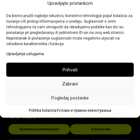
Upravljajte pristankom
Мислам дека изгубив нешто во вашето
возило. Што да правам?
Da bismo pružili najbolje iskustvo, koristimo tehnologije poput kolačića za
čuvanje i/ili pristup informacijama o uređaju. Suglasnost s ovim
tehnologijama će nam omogućiti da obrađujemo podatke kao što su
Каде можам да испратам комплимент или
ponašanje pri pregledavanju ili jedinstveni ID-ovi na ovoj web stranici.
жалба?
Nepristanak ili povlačenje suglasnosti može negativno utjecati na
određene karakteristike i funkcije.
Upravljanje uslugama
Имате пофалба или поплака? Или некое
прашање?
Prihvati
Контактирајте не
Zabrani
Pogledaj postavke
Politika kolačića
Услови и правни известувања
Преземи ја апликацијата
Стани возач