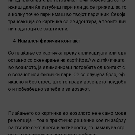
ижиш дали ќе изгубиш пари или да се грижиш за то
а колку точно пари имаш во твојот паричник. Секоја
трансакција со картичка се евидентира, а твоите лич
ни податоци се заштитени.
Намален физички контакт
Со плаќање со картичка преку апликацијата или едн
оставно со скенирање на картhttps://wizi.mk/ичката
во возилото, ја елиминираш потребата од контакт с
о возачот или физички пари. Сè се случува брзо, еф
икасно и без стрес, што го прави возењето поудобн
о и побезбедно за тебе и за возачот.
Плаќањето со картичка во возилото не е само моде
рна опција – тоа е практично решение кое ги забрзу
ва твоите секојдневни активности, го намалува стр
есот и овозможува поголема удобност.