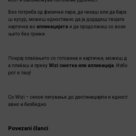
Без потреба од физички пари, да чекаш или да бара
ш кусур, можеш едноставно да ја додадеш твојата
картичка во
апликацијата
и да продолжиш со возе
њето без грижи.
Покрај плаќањето со готовина и картички, можеш д
а плаќаш и преку
Wizi сметка или апликација
. Избо
рот е твој!
Со Wizi – секое патување до дестинацијата е едност
авно и безбедно.
Povezani članci