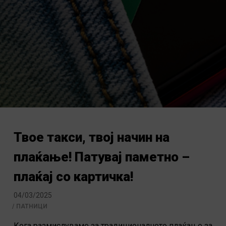
Твое такси, твој начин на
плаќање! Патувај паметно –
плаќај со картичка!
04/03/2025
ПАТНИЦИ
Кога размислуваме за традиционалното плаќање за