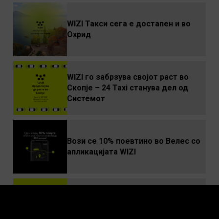
WIZI Такси сега е достапен и во
Охрид
WIZI го забрзува својот раст во
Скопје – 24 Taxi станува дел од
Системот
Вози се 10% поевтино во Велес со
апликацијата WIZI
WIZI и Наше Такси – Партнерство
кое ја менува такси сцената во
Скопје