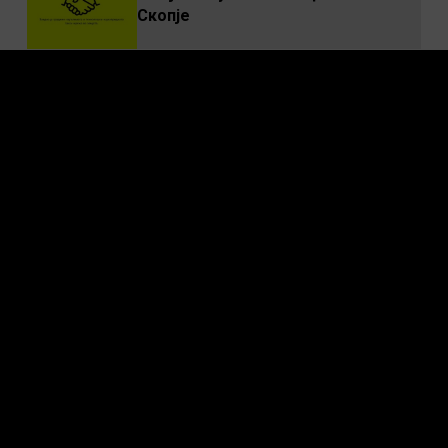
Скопје
WIZI такси пристигнa во Велес
Преземи ја апликацијата
Стани возач