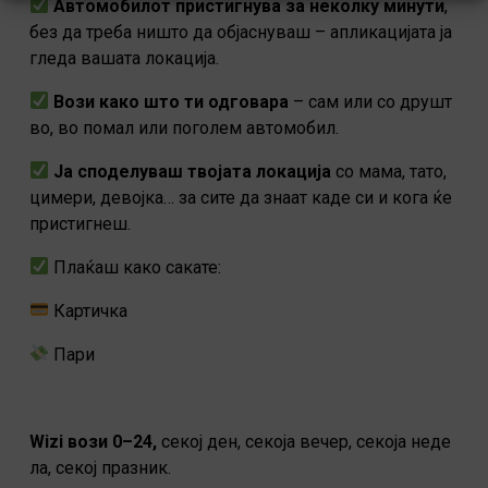
Автомобилот пристигнува за неколку минути
,
без да треба ништо да објаснуваш – апликацијата ја
гледа вашата локација.
Вози како што ти одговара
– сам или со друшт
во, во помал или поголем автомобил.
Ја споделуваш твојата локација
со мама, тато,
цимери, девојка… за сите да знаат каде си и кога ќе
пристигнеш.
Плаќаш како сакате:
Картичка
Пари
Wizi вози 0–24,
секој ден, секоја вечер, секоја неде
ла, секој празник.