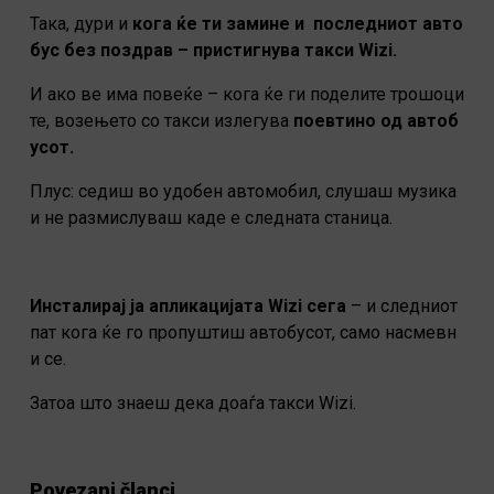
Така, дури и
кога ќе ти замине и последниот авто
бус без поздрав –
пристигнува такси Wizi.
И ако ве има повеќе – кога ќе ги поделите трошоци
те, возењето со такси излегува
поевтино од автоб
усот.
Плус: седиш во удобен автомобил, слушаш музика
и не размислуваш каде е следната станица.
Инсталирај ја апликацијата Wizi сега
– и следниот
пат кога ќе го пропуштиш автобусот, само насмевн
и се.
Затоа што знаеш дека доаѓа такси Wizi.
Povezani članci