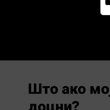
Што ако мо
доцни?