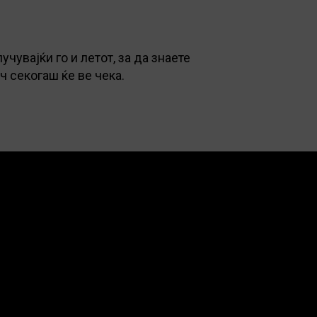
увајќи го и летот, за да знаете
ч секогаш ќе ве чека.
реземи ја апликацијата
Стани возач