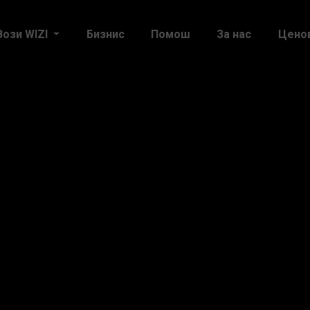
Вози WIZI
Бизнис
Помош
За нас
Цено