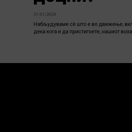
31/01/2024
Набљудуваме сè што е во движење, вклуч
дека кога и да пристигнете, нашиот воза
П