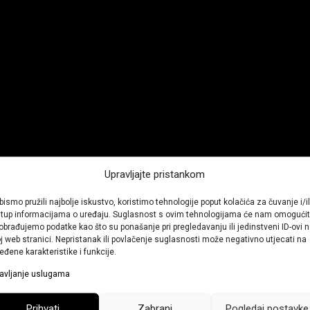
Upravljajte pristankom
bismo pružili najbolje iskustvo, koristimo tehnologije poput kolačića za čuvanje i/il
stup informacijama o uređaju. Suglasnost s ovim tehnologijama će nam omogućit
obrađujemo podatke kao što su ponašanje pri pregledavanju ili jedinstveni ID-ovi 
j web stranici. Nepristanak ili povlačenje suglasnosti može negativno utjecati na
eđene karakteristike i funkcije.
avljanje uslugama
Prihvati
Zabrani
Pogledaj postavke