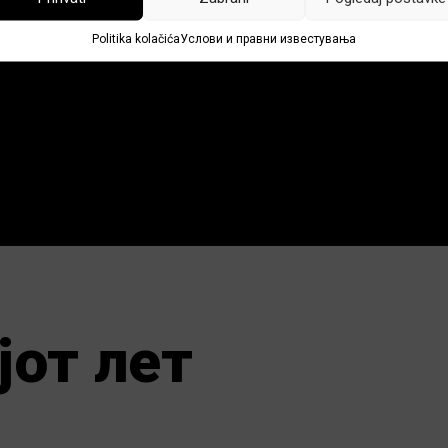
Politika kolačića
Услови и правни известувања
јот лет