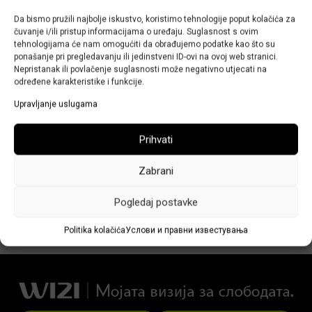
повисока од
Da bismo pružili najbolje iskustvo, koristimo tehnologije poput kolačića za
čuvanje i/ili pristup informacijama o uređaju. Suglasnost s ovim
договореното. Како е тоа
tehnologijama će nam omogućiti da obrađujemo podatke kao što su
ponašanje pri pregledavanju ili jedinstveni ID-ovi na ovoj web stranici.
Nepristanak ili povlačenje suglasnosti može negativno utjecati na
можно?
određene karakteristike i funkcije.
Upravljanje uslugama
31/01/2024
Конечната цена може да се разликува поради различни
Prihvati
фактори: зголемен сообраќај, паркинг, патарини,
подолги застанувања или промени во патеката за
Zabrani
возење. Ако е друга причина, контактирајте го вашиот
агент кој со задоволство ќе ги слуша вашите
Pogledaj postavke
забелешки!
Politika kolačića
Услови и правни известувања