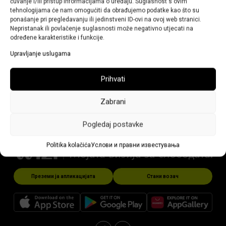
čuvanje i/ili pristup informacijama o uređaju. Suglasnost s ovim
tehnologijama će nam omogućiti da obrađujemo podatke kao što su
промотивни пораки?
ponašanje pri pregledavanju ili jedinstveni ID-ovi na ovoj web stranici.
Nepristanak ili povlačenje suglasnosti može negativno utjecati na
određene karakteristike i funkcije.
31/01/2024
Upravljanje uslugama
Wizi ве известува за сите најнови и најважни новости за
дополнителни услуги, промоции и цени. Ако не сакате
Prihvati
да ги добивате, побарајте деактивирање од вашиот
агент.
Zabrani
Pogledaj postavke
Politika kolačića
Услови и правни известувања
Преземи ја апликацијата
Стани возач