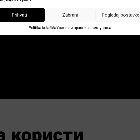
Prihvati
Zabrani
Pogledaj postavke
Politika kolačića
Услови и правни известувања
а користи