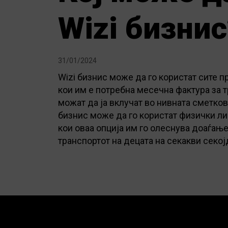
Wizi бизнис
31/01/2024
Wizi бизнис може да го користат сите п
кои им е потребна месечна фактура за т
можат да ја вклучат во нивната сметко
бизнис може да го користат физички лиц
кои оваа опција им го олеснува доаѓањ
транспортот на децата на секакви секо