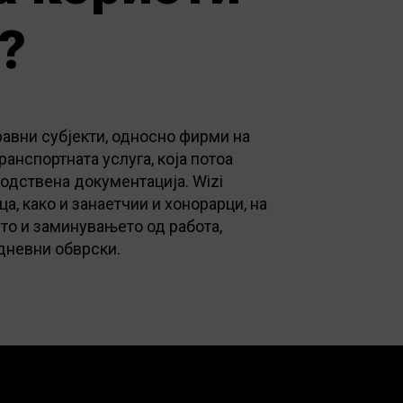
?
равни субјекти, односно фирми на
ранспортната услуга, која потоа
водствена документација. Wizi
а, како и занаетчии и хонорарци, на
ето и заминувањето од работа,
јдневни обврски.