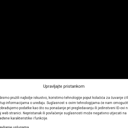
Upravljajte pristankom
bismo pružili najbolje iskustvo, koristimo tehnologije poput kolačića za čuvanje i/il
stup informacijama o uređaju. Suglasnost s ovim tehnologijama će nam omogućit
obrađujemo podatke kao što su ponašanje pri pregledavanju ili jedinstveni ID-ovi 
j web stranici. Nepristanak ili povlačenje suglasnosti može negativno utjecati na
eđene karakteristike i funkcije.
avljanje uslugama