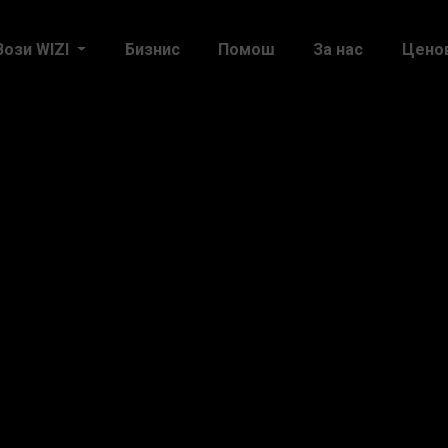
Вози WIZI
Бизнис
Помош
За нас
Цено