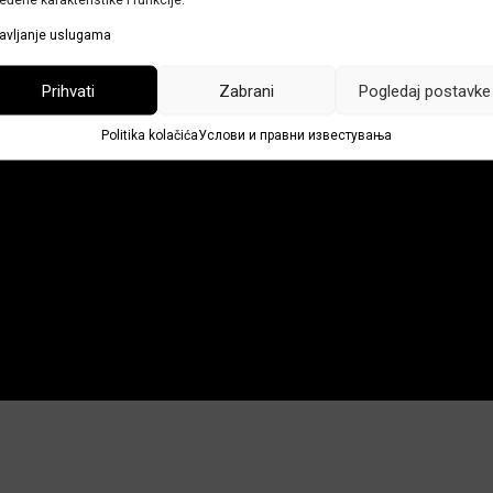
avljanje uslugama
Prihvati
Zabrani
Pogledaj postavke
Politika kolačića
Услови и правни известувања