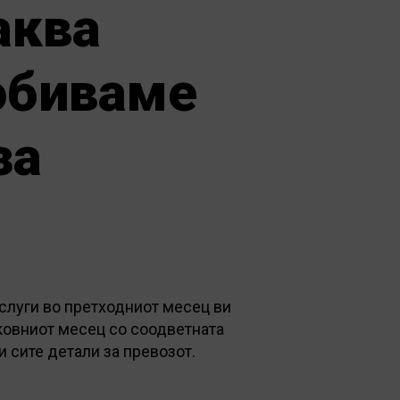
аква
обиваме
за
слуги во претходниот месец ви
ековниот месец со соодветната
 сите детали за превозот.