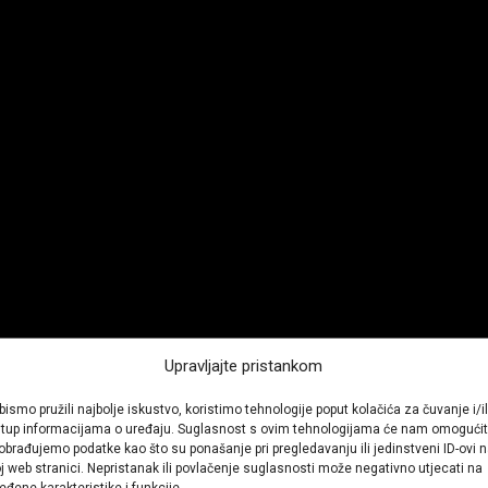
Upravljajte pristankom
bismo pružili najbolje iskustvo, koristimo tehnologije poput kolačića za čuvanje i/il
stup informacijama o uređaju. Suglasnost s ovim tehnologijama će nam omogućit
obrađujemo podatke kao što su ponašanje pri pregledavanju ili jedinstveni ID-ovi 
j web stranici. Nepristanak ili povlačenje suglasnosti može negativno utjecati na
eđene karakteristike i funkcije.