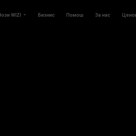
Вози WIZI
Бизнис
Помош
За нас
Цено