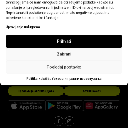
tehnologijama će nam omogućiti da obrađujemo podatke kao što su
ponašanje pri pregledavanju ili jedinstveni ID-ovi na ovoj web stranici.
31/01/2024
Nepristanak ili povlačenje suglasnosti može negativno utjecati na
određene karakteristike i funkcije.
Откако апликацијата ќе ве лоцира и ќе ја внесете
адресата на дестинацијата, со кликнување на Нарачка
Upravljanje uslugama
имате можност да ја промените адресата на
поаѓање.Зачувајте ја промената на адресата и
Prihvati
продолжете со нарачување на возење.
Zabrani
Pogledaj postavke
Politika kolačića
Услови и правни известувања
Преземи ја апликацијата
Стани возач