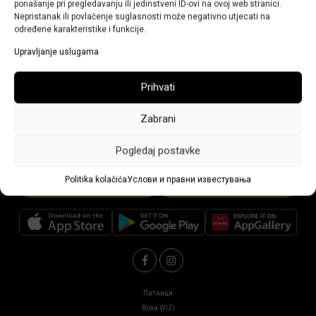
ponašanje pri pregledavanju ili jedinstveni ID-ovi na ovoj web stranici.
Nepristanak ili povlačenje suglasnosti može negativno utjecati na
31/01/2024
određene karakteristike i funkcije.
Во менито, едноставно изберете Мои возења. Со
Upravljanje uslugama
кликнување на Детали, можете да ги видите сите
податоци за завршеното возење.
Prihvati
Zabrani
Pogledaj postavke
Politika kolačića
Услови и правни известувања
Преземи ја апликацијата
Стани возач
Патници
Вози WIZI