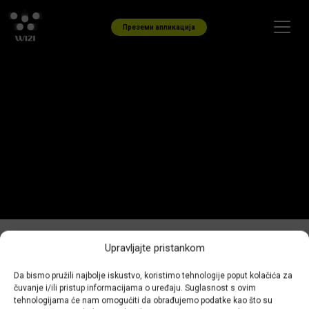
Skip to content
Преземи апликација
Upravljajte pristankom
Каде можам да ги најдам
Da bismo pružili najbolje iskustvo, koristimo tehnologije poput kolačića za
сите мои возења?
čuvanje i/ili pristup informacijama o uređaju. Suglasnost s ovim
tehnologijama će nam omogućiti da obrađujemo podatke kao što su