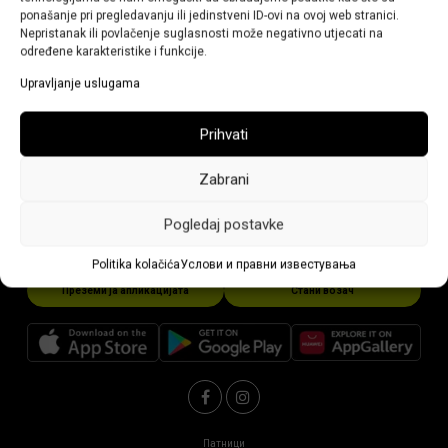
ponašanje pri pregledavanju ili jedinstveni ID-ovi na ovoj web stranici.
31/01/2024
Nepristanak ili povlačenje suglasnosti može negativno utjecati na
određene karakteristike i funkcije.
Откако ќе ја изберете конечната адреса, пред да
кликнете на Нарачка, во деталите за нарачка напишете
Upravljanje uslugama
се што ќе му олесни на возачот да ве пронајде или да
биде запознаен со вашите желби при возење.
Prihvati
Zabrani
Pogledaj postavke
Politika kolačića
Услови и правни известувања
Преземи ја апликацијата
Стани возач
Патници