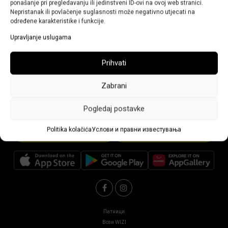
ponašanje pri pregledavanju ili jedinstveni ID-ovi na ovoj web stranici.
Nepristanak ili povlačenje suglasnosti može negativno utjecati na
31/01/2024
određene karakteristike i funkcije.
Вашето мислење и безбедност ни се важни,
Upravljanje uslugama
контактирајте ја нашата служба за корисници и
објаснете ни што не е во ред со возилото.
Prihvati
Zabrani
Pogledaj postavke
Politika kolačića
Услови и правни известувања
Преземи ја апликацијата
Стани возач
Патници
Вози WIZI