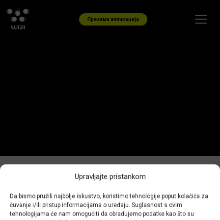
Skip to content
Преземи апликација
Upravljajte pristankom
Возилото било во лоша
Da bismo pružili najbolje iskustvo, koristimo tehnologije poput kolačića za
состојба
čuvanje i/ili pristup informacijama o uređaju. Suglasnost s ovim
tehnologijama će nam omogućiti da obrađujemo podatke kao što su